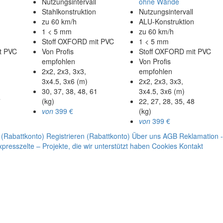
Nutzungsintervall
ohne Wände
Stahlkonstruktion
Nutzungsintervall
zu 60 km/h
ALU-Konstruktion
1 < 5 mm
zu 60 km/h
Stoff OXFORD mit PVC
1 < 5 mm
t PVC
Von Profis
Stoff OXFORD mit PVC
empfohlen
Von Profis
2x2, 2x3, 3x3,
empfohlen
3x4.5, 3x6 (m)
2x2, 2x3, 3x3,
30, 37, 38, 48, 61
3x4.5, 3x6 (m)
7
(kg)
22, 27, 28, 35, 48
von
399 €
(kg)
von
399 €
(Rabattkonto)
Registrieren (Rabattkonto)
Über uns
AGB
Reklamation 
xpresszelte – Projekte, die wir unterstützt haben
Cookies
Kontakt