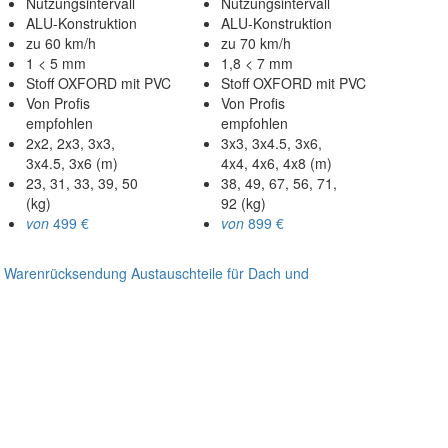
Nutzungsintervall
Nutzungsintervall
ALU-Konstruktion
ALU-Konstruktion
zu 60 km/h
zu 70 km/h
1 < 5 mm
1,8 < 7 mm
Stoff OXFORD mit PVC
Stoff OXFORD mit PVC
Von Profis
Von Profis
empfohlen
empfohlen
2x2, 2x3, 3x3,
3x3, 3x4.5, 3x6,
3x4.5, 3x6 (m)
4x4, 4x6, 4x8 (m)
23, 31, 33, 39, 50
38, 49, 67, 56, 71,
(kg)
92 (kg)
von
499 €
von
899 €
- Warenrücksendung
Austauschteile für Dach und