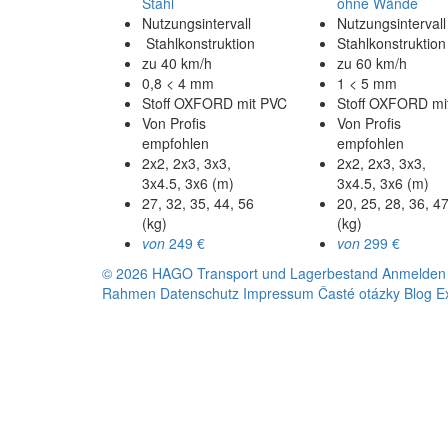
Stahl
ohne Wände
Nutzungsintervall
Nutzungsintervall
Stahlkonstruktion
Stahlkonstruktion
zu 40 km/h
zu 60 km/h
0,8 < 4 mm
1 < 5 mm
Stoff OXFORD mit PVC
Stoff OXFORD mi
Von Profis
Von Profis
empfohlen
empfohlen
2x2, 2x3, 3x3,
2x2, 2x3, 3x3,
3x4.5, 3x6 (m)
3x4.5, 3x6 (m)
27, 32, 35, 44, 56
20, 25, 28, 36, 4
(kg)
(kg)
von
249 €
von
299 €
© 2026 HAGO
Transport und Lagerbestand
Anmelden 
Rahmen
Datenschutz
Impressum
Časté otázky
Blog
E