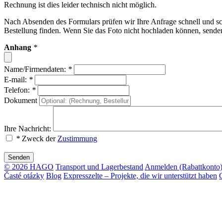
Rechnung ist dies leider technisch nicht möglich.
Nach Absenden des Formulars prüfen wir Ihre Anfrage schnell und 
Bestellung finden. Wenn Sie das Foto nicht hochladen können, sende
Anhang
*
Name/Firmendaten:
*
E-mail:
*
Telefon:
*
Dokument
Ihre Nachricht:
*
Zweck der
Zustimmung
Senden
© 2026 HAGO
Transport und Lagerbestand
Anmelden (Rabattkonto
Časté otázky
Blog
Expresszelte – Projekte, die wir unterstützt haben