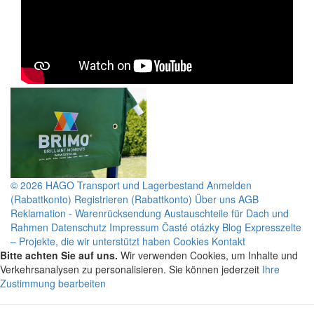
© 2026 HAGO
Transport und Lagerbestand
Anmelden
(Rabattkonto)
Registrieren (Rabattkonto)
Über uns
AGB
Reklamation - Warenrücksendung
Austauschteile für Dach und
Rahmen
Datenschutz
Impressum
Časté otázky
Blog
Expresszelte
– Projekte, die wir unterstützt haben
Cookies
Kontakt
Bitte achten Sie auf uns.
Wir verwenden Cookies, um Inhalte und
Verkehrsanalysen zu personalisieren. Sie können jederzeit
Ihre
Zustimmung bearbeiten