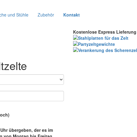
che und Stühle
Zubehör
Kontakt
Kostenlose Express Lieferung
tzelte
woch)
 Uhr übergeben,
der es im
g von Montag bis Freitag.