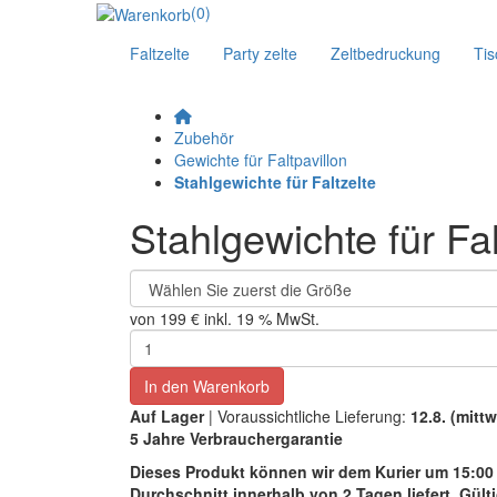
(0)
Faltzelte
Party zelte
Zeltbedruckung
Tis
Zubehör
Gewichte für Faltpavillon
Stahlgewichte für Faltzelte
Stahlgewichte für Fal
von
199 €
inkl. 19 % MwSt.
In den Warenkorb
Auf Lager
| Voraussichtliche Lieferung:
12.8. (mitt
5 Jahre Verbrauchergarantie
Dieses Produkt können wir
dem Kurier um 15:00
Durchschnitt
innerhalb von 2 Tagen liefert.
Gülti